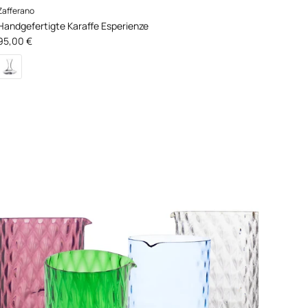
Zafferano
Handgefertigte Karaffe Esperienze
Normaler Preis
95,00 €