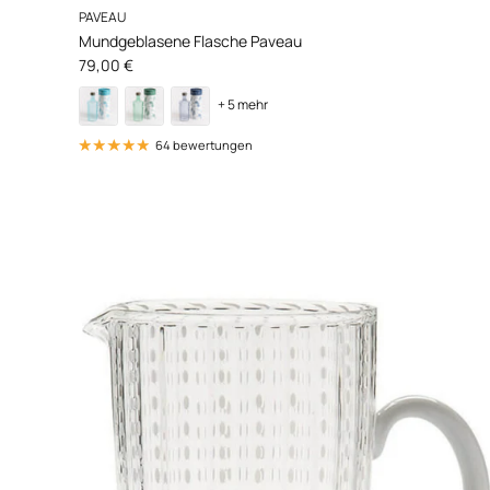
PAVEAU
Mundgeblasene Flasche Paveau
Normaler Preis
79,00 €
+ 5 mehr
64 bewertungen