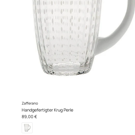
Zafferano
Handgefertigter Krug Perle
Normaler Preis
89,00 €