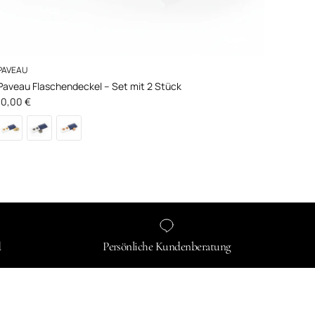
PAVEAU
Paveau Flaschendeckel – Set mit 2 Stück
Normaler Preis
10,00 €
d
Persönliche Kundenberatung