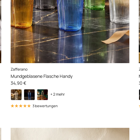
Zafferano
Mundgeblasene Flasche Handy
Normaler Preis
34,90 €
+ 2 mehr
3 bewertungen