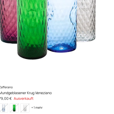
Zafferano
Mundgeblasener Krug Veneziano
Normaler Preis
79,00 €
Ausverkauft
+ 1 mehr