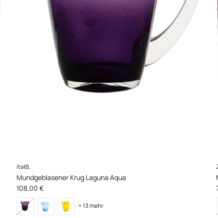
italB.
Mundgeblasener Krug Laguna Aqua
Normaler Preis
108,00 €
+ 13 mehr