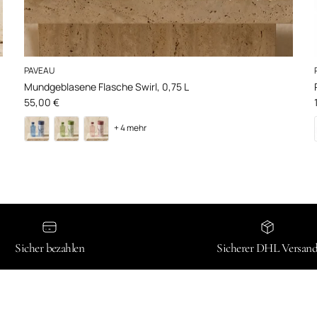
PAVEAU
Mundgeblasene Flasche Swirl, 0,75 L
Normaler Preis
55,00 €
+ 4 mehr
Sicher bezahlen
Sicherer DHL Versan