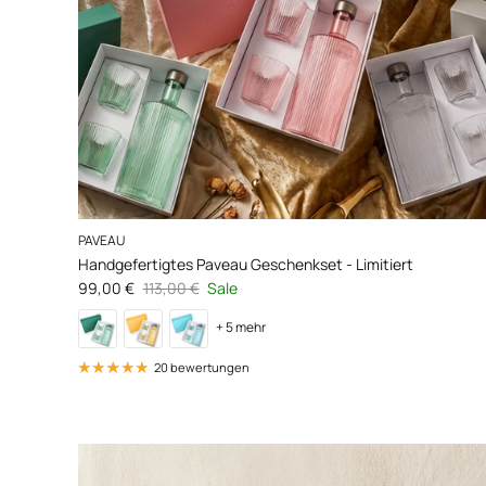
PAVEAU
Handgefertigtes Paveau Geschenkset - Limitiert
Verkaufspreis
Normaler Preis
99,00 €
113,00 €
Sale
+ 5 mehr
20 bewertungen