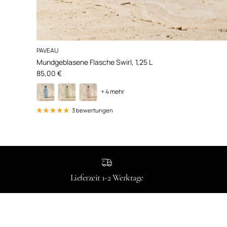
PAVEAU
Mundgeblasene Flasche Swirl, 1,25 L
Normaler Preis
85,00 €
+ 4 mehr
3 bewertungen
Lieferzeit 1-2 Werktage