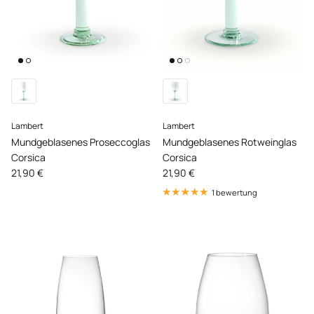
Lambert
Lambert
Mundgeblasenes Proseccoglas
Mundgeblasenes Rotweinglas
Corsica
Corsica
Normaler Preis
Normaler Preis
21,90 €
21,90 €
1 bewertung