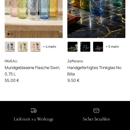
+ 4 mehr
+ 5 mehr
PAVEAU
Zafferano
Mundgeblasene Flasche Swirl,
Handgefertigtes Trinkglas No
0,75 L
Bilia
Normaler Preis
Normaler Preis
55,00 €
9,50 €
Lieferzeit 1-2 Werktage
Sicher bezahlen