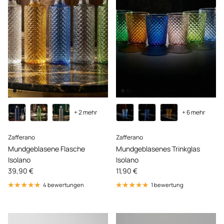
+ 2 mehr
+ 6 mehr
Zafferano
Zafferano
Mundgeblasene Flasche
Mundgeblasenes Trinkglas
Isolano
Isolano
Normaler Preis
Normaler Preis
39,90 €
11,90 €
4 bewertungen
1 bewertung