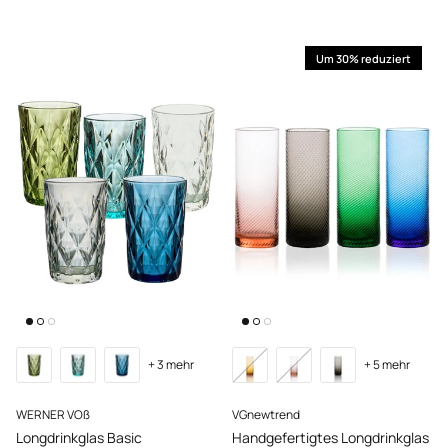
Um 30% reduziert
+ 3 mehr
+ 5 mehr
WERNER VOß
VGnewtrend
Longdrinkglas Basic
Handgefertigtes Longdrinkglas