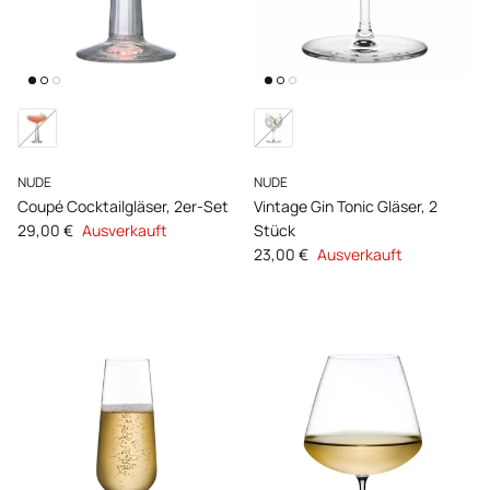
NUDE
NUDE
Coupé Cocktailgläser, 2er-Set
Vintage Gin Tonic Gläser, 2
Normaler Preis
29,00 €
Ausverkauft
Stück
Normaler Preis
23,00 €
Ausverkauft