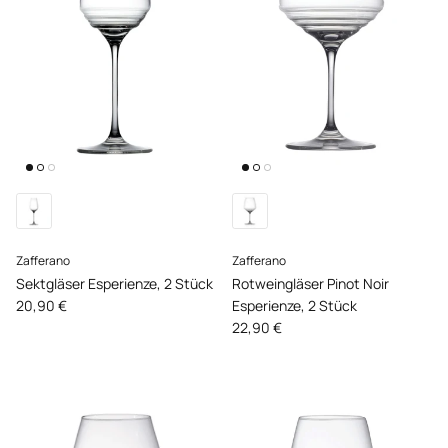
Zafferano
Zafferano
Sektgläser Esperienze, 2 Stück
Rotweingläser Pinot Noir
Normaler Preis
20,90 €
Esperienze, 2 Stück
Normaler Preis
22,90 €