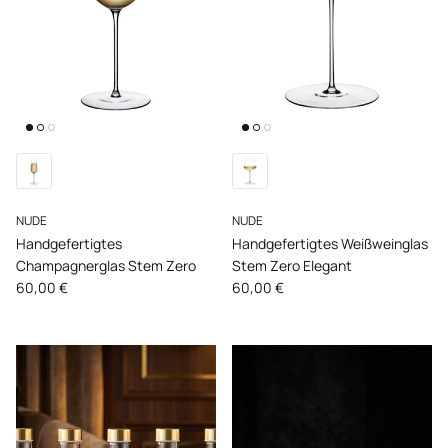
NUDE
NUDE
Handgefertigtes
Handgefertigtes Weißweinglas
Champagnerglas Stem Zero
Stem Zero Elegant
Normaler Preis
Normaler Preis
60,00 €
60,00 €