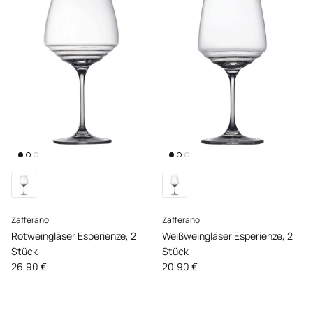
Zafferano
Zafferano
Rotweingläser Esperienze, 2
Weißweingläser Esperienze, 2
Stück
Stück
Normaler Preis
Normaler Preis
26,90 €
20,90 €