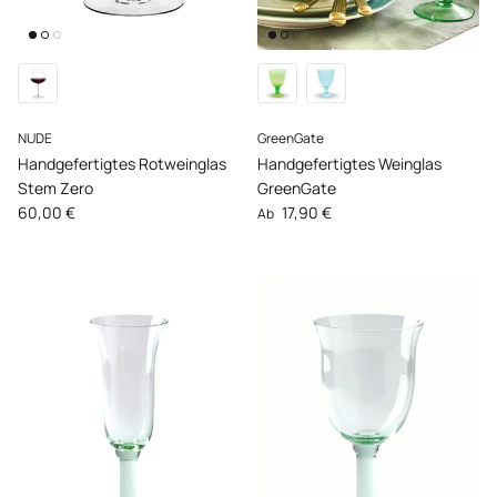
NUDE
GreenGate
Handgefertigtes Rotweinglas
Handgefertigtes Weinglas
Stem Zero
GreenGate
Normaler Preis
Normaler Preis
60,00 €
17,90 €
Ab