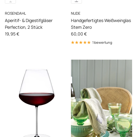
ROSENDAHL
NUDE
Aperitif- & Digestifgläser
Handgefertigtes Weißweinglas
Perfection, 2 Stück
Stem Zero
Normaler Preis
Normaler Preis
19,95 €
60,00 €
1 bewertung