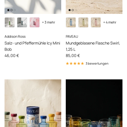
+ 3 mehr
+ 4 mehr
Addison Ross
PAVEAU
Salz- und Pfeffermühle Icy Mini
Mundgeblasene Flasche Swirl,
Bob
1,25 L
Normaler Preis
Normaler Preis
46,00 €
85,00 €
3 bewertungen