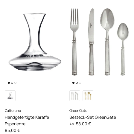
Zafferano
GreenGate
Handgefertigte Karaffe
Besteck-Set GreenGate
Normaler Preis
Esperienze
58,00 €
Ab
Normaler Preis
95,00 €