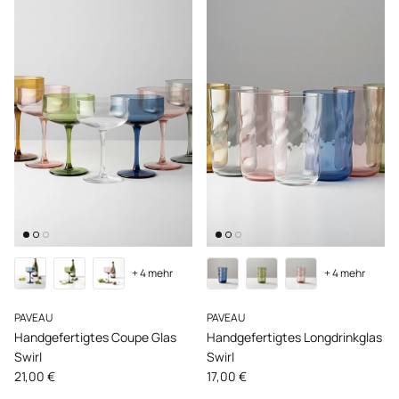
+ 4 mehr
+ 4 mehr
PAVEAU
PAVEAU
Handgefertigtes Coupe Glas
Handgefertigtes Longdrinkglas
Swirl
Swirl
Normaler Preis
Normaler Preis
21,00 €
17,00 €