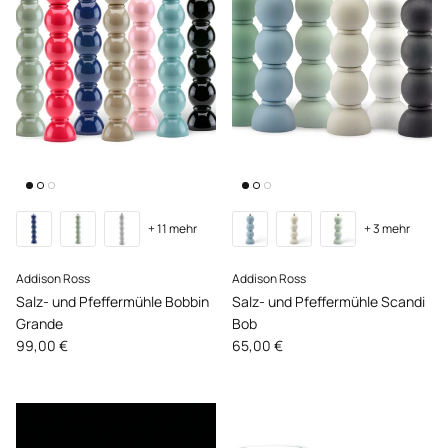
+ 11 mehr
+ 3 mehr
Addison Ross
Addison Ross
Salz- und Pfeffermühle Bobbin
Salz- und Pfeffermühle Scandi
Grande
Bob
Normaler Preis
Normaler Preis
99,00 €
65,00 €