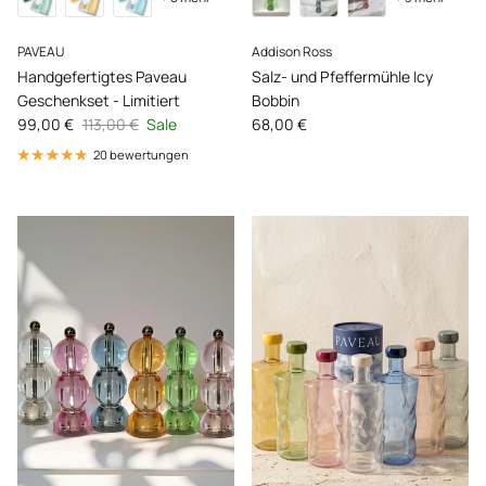
PAVEAU
Addison Ross
Handgefertigtes Paveau
Salz- und Pfeffermühle Icy
Geschenkset - Limitiert
Bobbin
Verkaufspreis
Normaler Preis
Normaler Preis
99,00 €
113,00 €
Sale
68,00 €
20 bewertungen