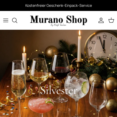
Kostenfreier Geschenk-Einpack-Service
Konto
War
Silvester