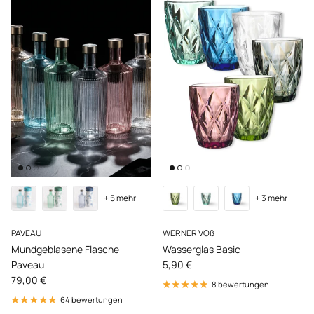
+ 5 mehr
+ 3 mehr
PAVEAU
WERNER VOß
Mundgeblasene Flasche
Wasserglas Basic
Normaler Preis
Paveau
5,90 €
Normaler Preis
79,00 €
8 bewertungen
64 bewertungen