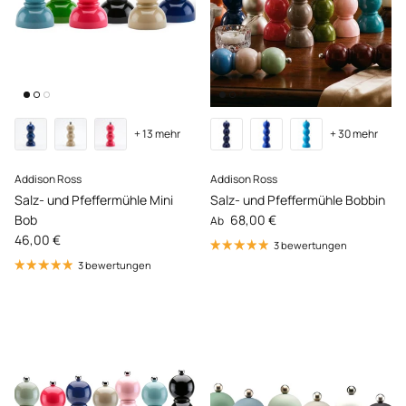
+ 13 mehr
+ 30 mehr
Addison Ross
Addison Ross
Salz- und Pfeffermühle Mini
Salz- und Pfeffermühle Bobbin
Normaler Preis
Bob
68,00 €
Ab
Normaler Preis
46,00 €
3 bewertungen
3 bewertungen