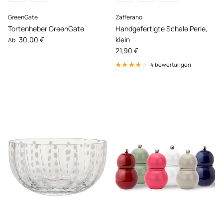
GreenGate
Zafferano
Tortenheber GreenGate
Handgefertigte Schale Perle,
Normaler Preis
30,00 €
klein
Ab
Normaler Preis
21,90 €
4 bewertungen