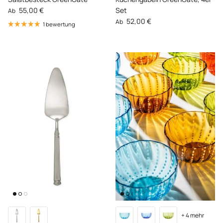
Normaler Preis
55,00 €
Set
Ab
Normaler Preis
52,00 €
Ab
1 bewertung
+ 4 mehr