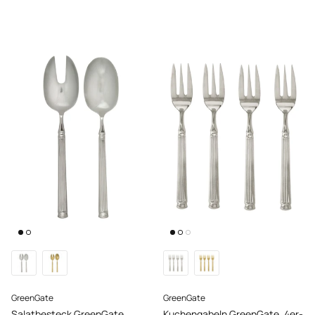
GreenGate
GreenGate
Salatbesteck GreenGate
Kuchengabeln GreenGate, 4er-