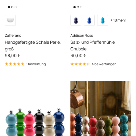
+ 18 mehr
Zafferano
Addison Ross
Handgefertigte Schale Perle,
Salz- und Pfeffermühle
groß
Chubbie
Normaler Preis
Normaler Preis
98,00 €
60,00 €
1 bewertung
4 bewertungen