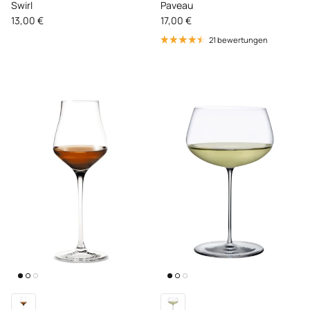
Swirl
Paveau
Normaler Preis
Normaler Preis
13,00 €
17,00 €
21 bewertungen