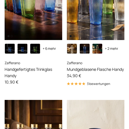
+ 6 mehr
+ 2 mehr
Zafferano
Zafferano
Handgefertigtes Trinkglas
Mundgeblasene Flasche Handy
Normaler Preis
Handy
34,90 €
Normaler Preis
10,90 €
3 bewertungen