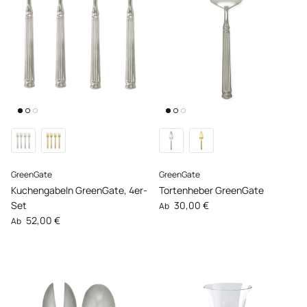
GreenGate
GreenGate
Kuchengabeln GreenGate, 4er-
Tortenheber GreenGate
Normaler Preis
Set
30,00 €
Ab
Normaler Preis
52,00 €
Ab