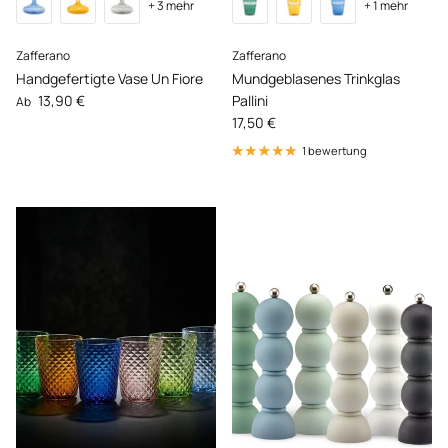
+ 3 mehr
+ 1 mehr
Zafferano
Zafferano
Handgefertigte Vase Un Fiore
Mundgeblasenes Trinkglas
Normaler Preis
13,90 €
Pallini
Ab
Normaler Preis
17,50 €
1 bewertung