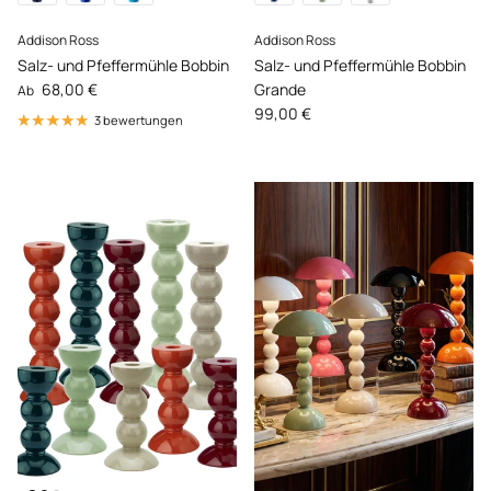
Addison Ross
Addison Ross
Salz- und Pfeffermühle Bobbin
Salz- und Pfeffermühle Bobbin
Normaler Preis
68,00 €
Grande
Ab
Normaler Preis
99,00 €
3 bewertungen