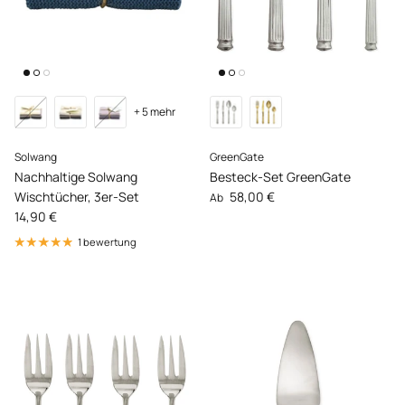
+ 5 mehr
Solwang
GreenGate
Nachhaltige Solwang
Besteck-Set GreenGate
Normaler Preis
Wischtücher, 3er-Set
58,00 €
Ab
Normaler Preis
14,90 €
1 bewertung