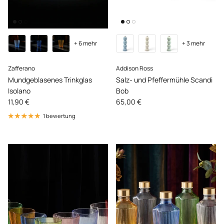
+ 6 mehr
+ 3 mehr
Zafferano
Addison Ross
Mundgeblasenes Trinkglas
Salz- und Pfeffermühle Scandi
Isolano
Bob
Normaler Preis
Normaler Preis
11,90 €
65,00 €
1 bewertung