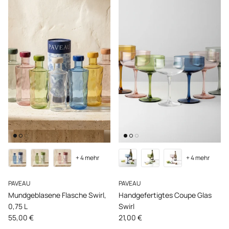
+ 4 mehr
+ 4 mehr
PAVEAU
PAVEAU
Mundgeblasene Flasche Swirl,
Handgefertigtes Coupe Glas
0,75 L
Swirl
Normaler Preis
Normaler Preis
55,00 €
21,00 €