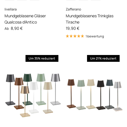
livellara
Zafferano
Mundgeblasene Gläser
Mundgeblasenes Trinkglas
Qualcosa d'Antico
Tirache
Normaler Preis
Normaler Preis
8,90 €
19,90 €
Ab
1 bewertung
Um 35% reduziert
Um 21% reduziert