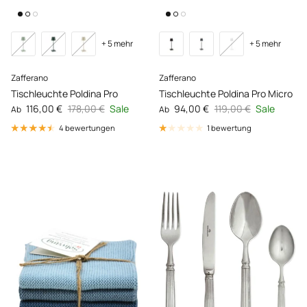
+ 5 mehr
+ 5 mehr
Zafferano
Zafferano
Tischleuchte Poldina Pro
Tischleuchte Poldina Pro Micro
Verkaufspreis
Normaler Preis
Verkaufspreis
Normaler Preis
116,00 €
178,00 €
Sale
94,00 €
119,00 €
Sale
Ab
Ab
4 bewertungen
1 bewertung