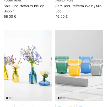
Addison Ross
Addison Ross
Salz- und Pfeffermühle Icy
Salz- und Pfeffermühle Icy Mini
Bobbin
Bob
Normaler Preis
Normaler Preis
68,00 €
46,00 €