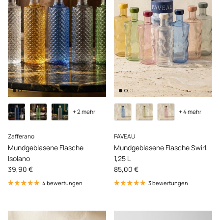
+ 2 mehr
+ 4 mehr
Zafferano
PAVEAU
Mundgeblasene Flasche
Mundgeblasene Flasche Swirl,
Isolano
1,25 L
Normaler Preis
Normaler Preis
39,90 €
85,00 €
4 bewertungen
3 bewertungen