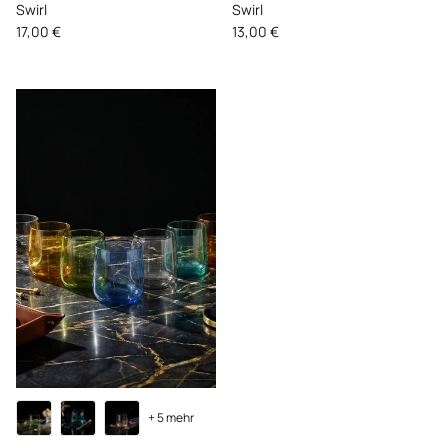
Swirl
Swirl
Normaler Preis
Normaler Preis
17,00 €
13,00 €
+ 5 mehr