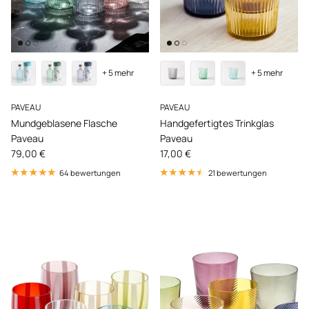
+ 5 mehr
+ 5 mehr
PAVEAU
PAVEAU
Mundgeblasene Flasche
Handgefertigtes Trinkglas
Paveau
Paveau
Normaler Preis
Normaler Preis
79,00 €
17,00 €
64 bewertungen
21 bewertungen