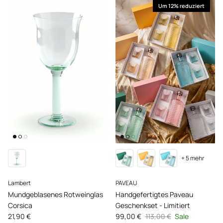
Um 12% reduziert
+ 5 mehr
Lambert
PAVEAU
Mundgeblasenes Rotweinglas
Handgefertigtes Paveau
Corsica
Geschenkset - Limitiert
Normaler Preis
Verkaufspreis
Normaler Preis
21,90 €
99,00 €
113,00 €
Sale