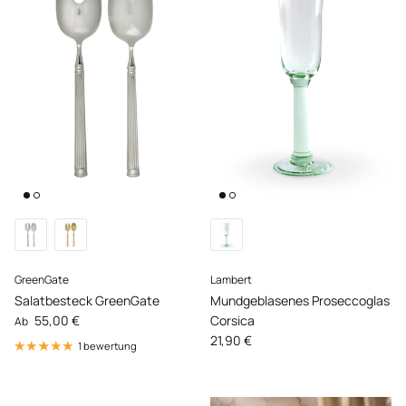
GreenGate
Lambert
Salatbesteck GreenGate
Mundgeblasenes Proseccoglas
Normaler Preis
55,00 €
Corsica
Ab
Normaler Preis
21,90 €
1 bewertung