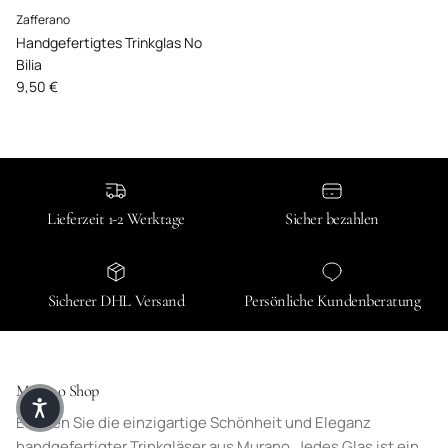
Zafferano
Handgefertigtes Trinkglas No
Bilia
Normaler Preis
9,50 €
Lieferzeit 1-2 Werktage
Sicher bezahlen
Sicherer DHL Versand
Persönliche Kundenberatung
Murano Shop
Erleben Sie die einzigartige Schönheit und Eleganz
handgefertigter Trinkgläser aus Murano. Jedes Glas ist ein