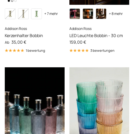
+ 7 mehr
+ 8 mehr
Addison Ross
Addison Ross
Kerzenhalter Bobbin
LED Leuchte Bobbin - 30 cm
Normaler Preis
Normaler Preis
35,00 €
159,00 €
Ab
1 bewertung
3 bewertungen