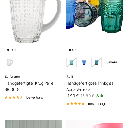
+ 5 mehr
Zafferano
italB.
Handgefertigter Krug Perle
Handgefertigtes Trinkglas
Normaler Preis
89,00 €
Aqua Venezia
Verkaufspreis
Normaler Preis
11,90 €
13,90 €
Sale
1 bewertung
1 bewertung