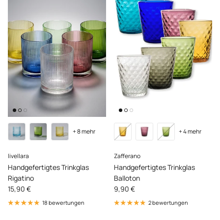
+ 8 mehr
+ 4 mehr
livellara
Zafferano
Handgefertigtes Trinkglas
Handgefertigtes Trinkglas
Rigatino
Balloton
Normaler Preis
Normaler Preis
15,90 €
9,90 €
18 bewertungen
2 bewertungen