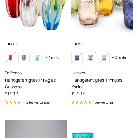
+ 4 mehr
+ 3 mehr
Zafferano
Lambert
Handgefertigtes Trinkglas
Handgefertigtes Trinkglas
Gessato
Korfu
Normaler Preis
Normaler Preis
21,90 €
12,90 €
2 bewertungen
1 bewertung